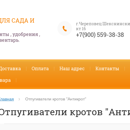
ДЛЯ САДА И
г.Череповец Шекснински
кт 16
+7(900) 559-38-38
нты , удобрения ,
вентарь.
Доставка
Оплата
Наш адрес
Контакты
вара
Главная
Отпугиватели кротов "Антикрот"
Отпугиватели кротов "Ант