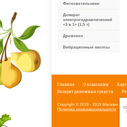
Фитосветильники
Домкрат
электрогидравлический
«3 в 1» (1,5 т)
Дровокол
Вибрационные насосы
Главная
О компании
Карт
Возврат денежных средств
Ре
Copyright © 2018 - 2019 Магазин Луж
пр
Политика конфиденциальности