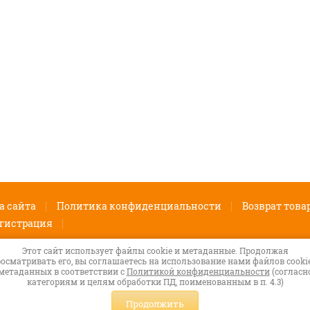
а сайта
Политика конфиденциальности
Возврат това
гистрация
Этот сайт использует файлы cookie и метаданные. Продолжая
айка
Наш магазин расположен по адресу :
осматривать его, вы соглашаетесь на использование нами файлов cooki
Вологодская область г.Череповец
метаданных в соответствии с
Политикой конфиденциальности
(согласн
Шекснинский пр-кт дом 16 Вход между
категориям и целям обработки ПД, поименованным в п. 4.3)
13 и 14 подъездом.
Продолжить
lyzhaika-magazin@yandex.ru