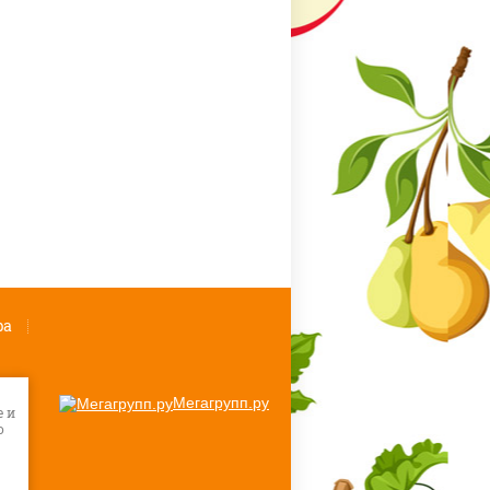
ра
Мегагрупп.ру
e и
о