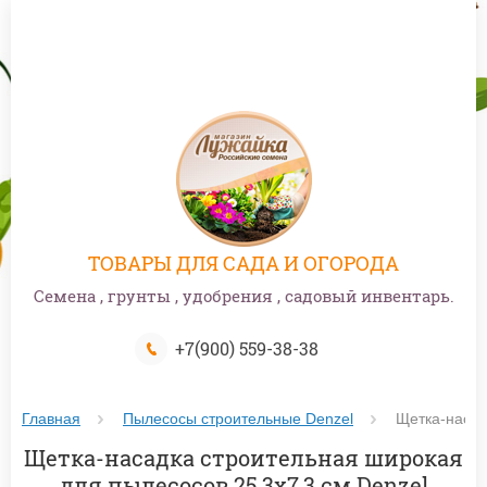
ТОВАРЫ ДЛЯ САДА И ОГОРОДА
Семена , грунты , удобрения , садовый инвентарь.
+7(900) 559-38-38
Главная
Пылесосы строительные Denzel
 Щетка-насад
Щетка-насадка строительная широкая
для пылесосов 25,3х7,3 см Denzel